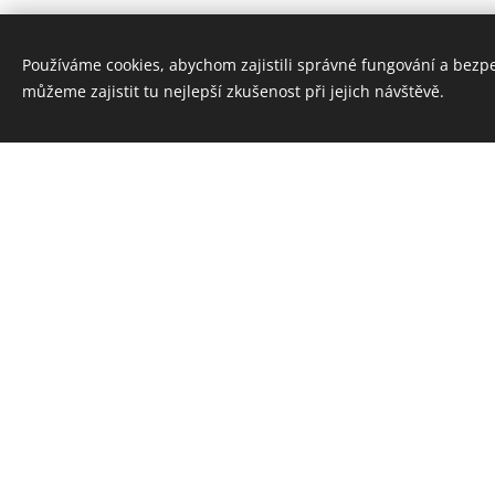
Používáme cookies, abychom zajistili správné fungování a bezp
můžeme zajistit tu nejlepší zkušenost při jejich návštěvě.
Konzultace
Probereme s vámi vaše předs
Navrhneme individuální řešen
ST