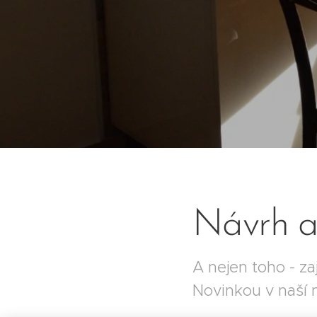
Návrh a
A nejen toho - za
Novinkou v naší n