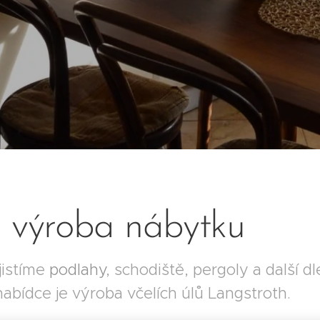
 výroba nábytku
jistíme
podlahy
, schodiště, pergoly a další d
abídce je výroba včelích úlů Langstroth.