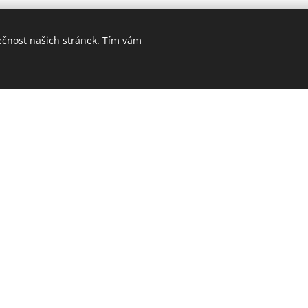
ečnost našich stránek. Tím vám
Návrh a dokumentace
tavy.
Zpracujeme 2D nákresy a dispoziční
Vyro
í.
řešení.
Zaji
OLAŘSTVÍ RÁJEČKO, Sokolská 40, 679 02 Ráječko, +420 602 573 
Vytvořeno službou
Webnode
Cookies